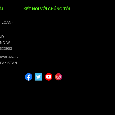
ÀI
KẾT NỐI VỚI CHÚNG TÔI
I LOAN -
ND
ND-W,
5623903
KHAYABAN-E-
-PAKISTAN