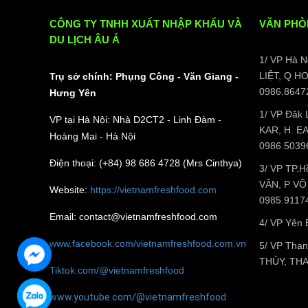
CÔNG TY TNHH XUẤT NHẬP KHẨU VÀ
VĂN PHÒ
DU LỊCH ÂU Á
1/ VP Hà 
LIỆT, Q H
Trụ sở chính: Phụng Công - Văn Giang -
0986.8647
Hưng Yên
1/ VP Đăk
VP tại Hà Nội: Nhà D2CT2 - Linh Đàm -
KAR, H. E
Hoàng Mai - Hà Nội
0986.5039
Điện thoại: (+84) 98 686 4728 (Mrs Cinthya)
3/ VP TP.
VÂN, P VÕ
Website:
https://vietnamfreshfood.com
0985.9117
Email: contact@vietnamfreshfood.com
4/ VP Yên 
www.facebook.com/vietnamfreshfood.com.vn
5/ VP Tha
THỦY, THA
Tiktok.com/@vietnamfreshfood
www.youtube.com/@vietnamfreshfood