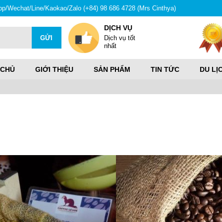
hatsapp/Wechat/Line/Kaokao/Zalo (+84) 98 686 4728 (Mrs Cinthya)
DỊCH VỤ
Dịch vụ tốt
nhất
 CHỦ
GIỚI THIỆU
SẢN PHẨM
TIN TỨC
DU LỊ