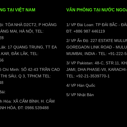
NG TẠI VIỆT NAM
VĂN PHÒNG TẠI NƯỚC NGO
Nội: TÒA NHÀ D2CT2, P HOÀNG
1/ VP Đài Loan: TP ĐÀI BẮC - ĐÀ
OÀNG MAI, HÀ NỘI, TEL:
ĐT: +886 987 446119
28
2/ VP Ấn Độ: 227 ESTATE MULU
 Lăk: 17 QUANG TRUNG, TT EA
GOREGAON LINK ROAD - MULU
A KAR, ĐĂK LĂK, TEL:
MUMBAI, INDIA - TEL: +91-222-
66
3/ VP Pakistan: 48-C, STR.11, 
Hồ Chí Minh: SỐ 42-43 TRẦN CAO
JAMI, DHA PHASE-VII, KARACHI
 THỊ SÁU, Q 3, TPHCM TEL:
TEL: +92-21-3539770-1
48
4/ VP Hàn Quốc
Bái:
5/ VP Nhật Bản
nh Hóa: XÃ CẨM BÌNH, H. CẨM
NH HÓA, ĐT: 0986.539488