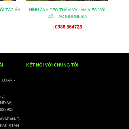
ỐI TÁC ẤN
HÌNH ẢNH CEO THĂM VÀ LÀM VIỆC VỚI
ĐỐI TÁC INDONESIA
: 0986 864728
ÀI
KẾT NỐI VỚI CHÚNG TÔI
I LOAN -
ND
ND-W,
5623903
KHAYABAN-E-
-PAKISTAN