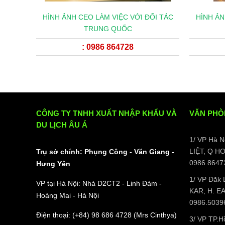
HÌNH ẢNH CEO LÀM VIỆC VỚI ĐỐI TÁC
HÌNH ẢN
TRUNG QUỐC
: 0986 864728
CÔNG TY TNHH XUẤT NHẬP KHẨU VÀ
VĂN PHÒ
DU LỊCH ÂU Á
1/ VP Hà 
LIỆT, Q H
Trụ sở chính: Phụng Công - Văn Giang -
0986.8647
Hưng Yên
1/ VP Đăk
VP tại Hà Nội: Nhà D2CT2 - Linh Đàm -
KAR, H. E
Hoàng Mai - Hà Nội
0986.5039
Điện thoại: (+84) 98 686 4728 (Mrs Cinthya)
3/ VP TP.