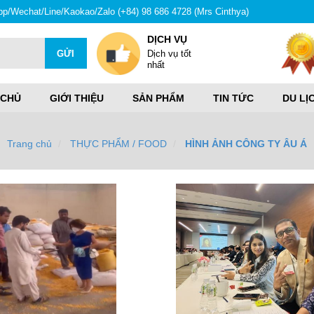
hatsapp/Wechat/Line/Kaokao/Zalo (+84) 98 686 4728 (Mrs Cinthya)
DỊCH VỤ
Dịch vụ tốt
nhất
 CHỦ
GIỚI THIỆU
SẢN PHẨM
TIN TỨC
DU LỊ
Trang chủ
THỰC PHẨM / FOOD
HÌNH ẢNH CÔNG TY ÂU Á