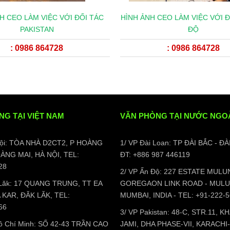
H CEO LÀM VIỆC VỚI ĐỐI TÁC
HÌNH ẢNH CEO LÀM VIỆC VỚI Đ
PAKISTAN
ĐỘ
: 0986 864728
: 0986 864728
NG TẠI VIỆT NAM
VĂN PHÒNG TẠI NƯỚC NGO
Nội: TÒA NHÀ D2CT2, P HOÀNG
1/ VP Đài Loan: TP ĐÀI BẮC - ĐÀ
OÀNG MAI, HÀ NỘI, TEL:
ĐT: +886 987 446119
28
2/ VP Ấn Độ: 227 ESTATE MULU
 Lăk: 17 QUANG TRUNG, TT EA
GOREGAON LINK ROAD - MULU
A KAR, ĐĂK LĂK, TEL:
MUMBAI, INDIA - TEL: +91-222-
66
3/ VP Pakistan: 48-C, STR.11, 
Hồ Chí Minh: SỐ 42-43 TRẦN CAO
JAMI, DHA PHASE-VII, KARACHI