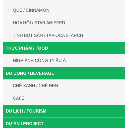
QUẾ / CINNAMON
HOA HỒI / STAR ANISEED
TINH BỘT SẮN / TAPIOCA STARCH
THỰC PHẨM / FOOD
HÌNH ẢNH CÔNG TY ÂU Á
ĐỒ UỐNG / BEVERAGE
CHÈ XANH / CHÈ ĐEN
CAFE
DU LỊCH / TOURISM
DỰ ÁN / PROJECT