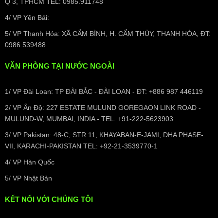
Q 3, TPHCM TEL: 0985.911748
4/ VP Yên Bái:
5/ VP Thanh Hóa: XÃ CẨM BÌNH, H. CẨM THỦY, THANH HÓA, ĐT:
0986.539488
VĂN PHÒNG TẠI NƯỚC NGOÀI
1/ VP Đài Loan: TP ĐÀI BẮC - ĐÀI LOAN - ĐT: +886 987 446119
2/ VP Ấn Độ: 227 ESTATE MULUND GOREGAON LINK ROAD -
MULUND-W, MUMBAI, INDIA - TEL: +91-222-5623903
3/ VP Pakistan: 48-C, STR.11, KHAYABAN-E-JAMI, DHA PHASE-
VII, KARACHI-PAKISTAN TEL: +92-21-3539770-1
4/ VP Hàn Quốc
5/ VP Nhật Bản
KẾT NỐI VỚI CHÚNG TÔI