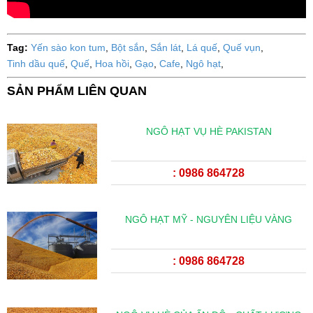
Tag:
Yến sào kon tum
,
Bột sắn
,
Sắn lát
,
Lá quế
,
Quế vụn
,
Tinh dầu quế
,
Quế
,
Hoa hồi
,
Gạo
,
Cafe
,
Ngô hạt
,
SẢN PHẨM LIÊN QUAN
NGÔ HẠT VỤ HÈ PAKISTAN
: 0986 864728
NGÔ HẠT MỸ - NGUYÊN LIỆU VÀNG
: 0986 864728