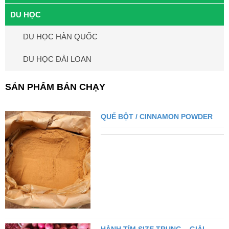
DU HỌC
DU HỌC HÀN QUỐC
DU HỌC ĐÀI LOAN
SẢN PHẨM BÁN CHẠY
QUẾ BỘT / CINNAMON POWDER