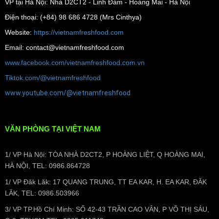
VP tại Hà Nội: Nhà D2CT2 - Linh Đàm - Hoàng Mai - Hà Nội
Điện thoại: (+84) 98 686 4728 (Mrs Cinthya)
Website:
https://vietnamfreshfood.com
Email: contact@vietnamfreshfood.com
www.facebook.com/vietnamfreshfood.com.vn
Tiktok.com/@vietnamfreshfood
www.youtube.com/@vietnamfreshfood
VĂN PHÒNG TẠI VIỆT NAM
1/ VP Hà Nội: TÒA NHÀ D2CT2, P HOÀNG LIỆT, Q HOÀNG MAI,
HÀ NỘI, TEL: 0986.864728
1/ VP Đăk Lăk: 17 QUANG TRUNG, TT EA KAR, H. EA KAR, ĐĂK
LĂK, TEL: 0986.503966
3/ VP TP.Hồ Chí Minh: SỐ 42-43 TRẦN CAO VÂN, P VÕ THỊ SÁU,