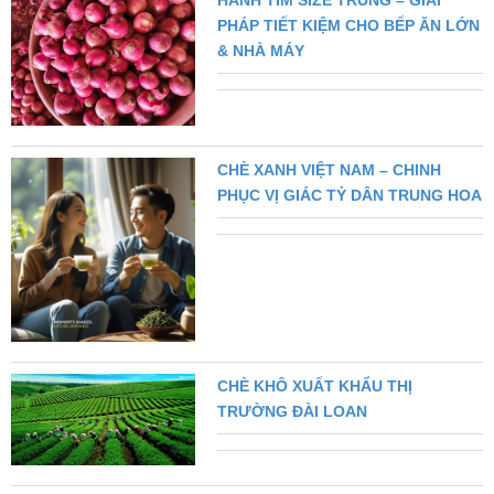
HÀNH TÍM SIZE TRUNG – GIẢI
PHÁP TIẾT KIỆM CHO BẾP ĂN LỚN
& NHÀ MÁY
CHÈ XANH VIỆT NAM – CHINH
PHỤC VỊ GIÁC TỶ DÂN TRUNG HOA
CHÈ KHÔ XUẤT KHẨU THỊ
TRƯỜNG ĐÀI LOAN