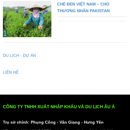
CHÈ ĐEN VIỆT NAM – CHO
THƯƠNG NHÂN PAKISTAN
DU LỊCH - DỰ ÁN
LIÊN HỆ
CÔNG TY TNHH XUẤT NHẬP KHẨU VÀ DU LỊCH ÂU Á
Trụ sở chính: Phụng Công - Văn Giang - Hưng Yên