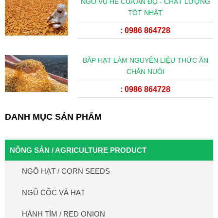
NGÔ VỤ HÈ CỦA ẤN ĐỘ - CHẤT LƯỢNG
TỐT NHẤT
: 0986 864728
BẮP HẠT LÀM NGUYÊN LIỆU THỨC ĂN
CHĂN NUÔI
: 0986 864728
DANH MỤC SẢN PHẨM
NÔNG SẢN / AGRICULTURE PRODUCT
NGÔ HẠT / CORN SEEDS
NGŨ CỐC VÀ HẠT
HÀNH TÍM / RED ONION