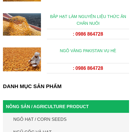
BẮP HẠT LÀM NGUYÊN LIỆU THỨC ĂN
CHĂN NUÔI
: 0986 864728
NGÔ VÀNG PAKISTAN VỤ HÈ
: 0986 864728
DANH MỤC SẢN PHẨM
NÔNG SẢN / AGRICULTURE PRODUCT
NGÔ HẠT / CORN SEEDS