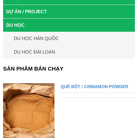
DỰ ÁN / PROJECT
DU HỌC
DU HỌC HÀN QUỐC
DU HỌC ĐÀI LOAN
SẢN PHẨM BÁN CHẠY
QUẾ BỘT / CINNAMON POWDER