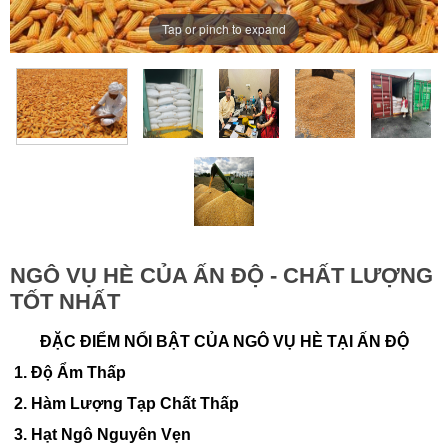
Tap or pinch to expand
NGÔ VỤ HÈ CỦA ẤN ĐỘ - CHẤT LƯỢNG
TỐT NHẤT
ĐẶC ĐIỂM NỔI BẬT CỦA NGÔ VỤ HÈ TẠI ẤN ĐỘ
1. Độ Ẩm Thấp
2. Hàm Lượng Tạp Chất Thấp
3. Hạt Ngô Nguyên Vẹn