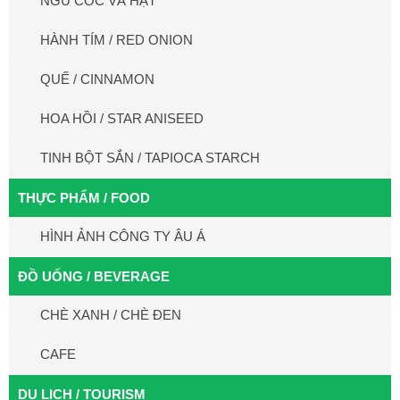
NGŨ CỐC VÀ HẠT
HÀNH TÍM / RED ONION
QUẾ / CINNAMON
HOA HỒI / STAR ANISEED
TINH BỘT SẮN / TAPIOCA STARCH
THỰC PHẨM / FOOD
HÌNH ẢNH CÔNG TY ÂU Á
ĐỒ UỐNG / BEVERAGE
CHÈ XANH / CHÈ ĐEN
CAFE
DU LỊCH / TOURISM