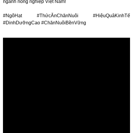
ngành nông nghiệp Việt Nam!
#NgôHạt
#ThứcĂnChănNuôi
#HiệuQuảKinhTế
#DinhDưỡngCao
#ChănNuôiBềnVững