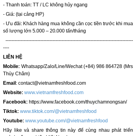
- Thanh toán: TT / LC không hủy ngang
- Giá: (tại cảng HP)
- Ưu đãi: Khách hàng mua không cần cọc tiền trước khi mua
số lượng lớn 5.000 – 20.000 tấn/tháng
------------------------------------------------------------------------------------
----
LIÊN HỆ
Mobile:
Whatsapp/Zalo/Line/Wechat
(+84) 986 864728
(Mrs
Thùy Châm)
Email
: contact@vietnamfreshfood.com
Website:
www.vietnamfreshfood.com
Facebook:
https://www.facebook.com/thuychamnongsan/
Tiktok:
www.tiktok.com/@vietnamfreshfood
Youtube:
www.youtube.com/@vietnamfreshfood
Hãy like và share thông tin này để cùng nhau phát triển