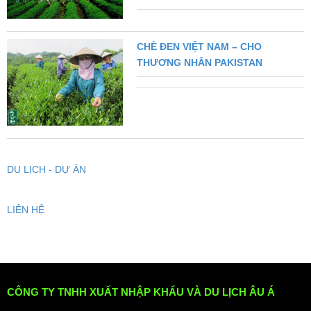
CHÈ ĐEN VIỆT NAM – CHO
THƯƠNG NHÂN PAKISTAN
DU LỊCH - DỰ ÁN
LIÊN HỆ
CÔNG TY TNHH XUẤT NHẬP KHẨU VÀ DU LỊCH ÂU Á