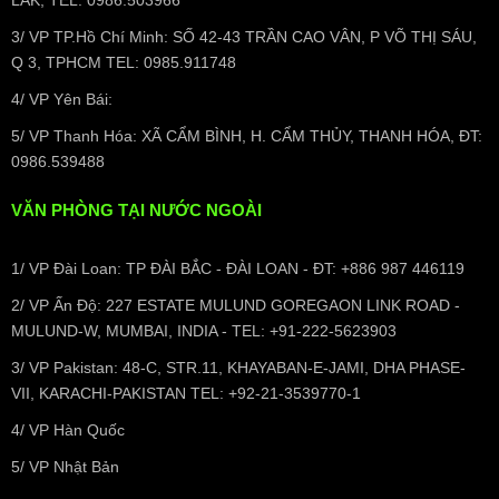
3/ VP TP.Hồ Chí Minh: SỐ 42-43 TRẦN CAO VÂN, P VÕ THỊ SÁU,
Q 3, TPHCM TEL: 0985.911748
4/ VP Yên Bái:
5/ VP Thanh Hóa: XÃ CẨM BÌNH, H. CẨM THỦY, THANH HÓA, ĐT:
0986.539488
VĂN PHÒNG TẠI NƯỚC NGOÀI
1/ VP Đài Loan: TP ĐÀI BẮC - ĐÀI LOAN - ĐT: +886 987 446119
2/ VP Ấn Độ: 227 ESTATE MULUND GOREGAON LINK ROAD -
MULUND-W, MUMBAI, INDIA - TEL: +91-222-5623903
3/ VP Pakistan: 48-C, STR.11, KHAYABAN-E-JAMI, DHA PHASE-
VII, KARACHI-PAKISTAN TEL: +92-21-3539770-1
4/ VP Hàn Quốc
5/ VP Nhật Bản