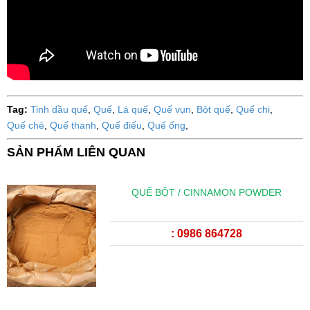
Tag:
Tinh dầu quế
,
Quế
,
Lá quế
,
Quế vụn
,
Bột quế
,
Quế chi
,
Quế chẻ
,
Quế thanh
,
Quế điếu
,
Quế ống
,
SẢN PHẨM LIÊN QUAN
QUẾ BỘT / CINNAMON POWDER
: 0986 864728