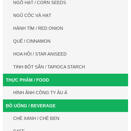
NGÔ HẠT / CORN SEEDS
NGŨ CỐC VÀ HẠT
HÀNH TÍM / RED ONION
QUẾ / CINNAMON
HOA HỒI / STAR ANISEED
TINH BỘT SẮN / TAPIOCA STARCH
THỰC PHẨM / FOOD
HÌNH ẢNH CÔNG TY ÂU Á
ĐỒ UỐNG / BEVERAGE
CHÈ XANH / CHÈ ĐEN