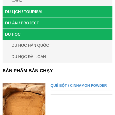
CAFE
DU LỊCH / TOURISM
DỰ ÁN / PROJECT
DU HỌC
DU HỌC HÀN QUỐC
DU HỌC ĐÀI LOAN
SẢN PHẨM BÁN CHẠY
QUẾ BỘT / CINNAMON POWDER