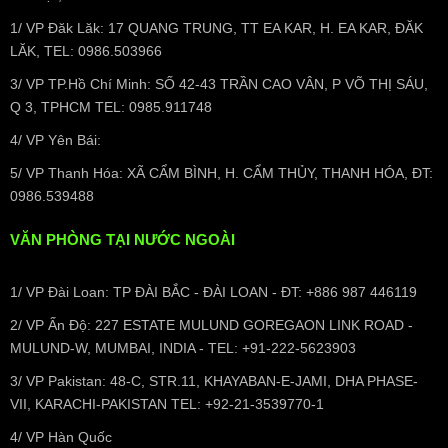
1/ VP Đăk Lăk: 17 QUANG TRUNG, TT EA KAR, H. EA KAR, ĐĂK
LĂK, TEL: 0986.503966
3/ VP TP.Hồ Chí Minh: SỐ 42-43 TRẦN CAO VÂN, P VÕ THỊ SÁU,
Q 3, TPHCM TEL: 0985.911748
4/ VP Yên Bái:
5/ VP Thanh Hóa: XÃ CẨM BÌNH, H. CẨM THỦY, THANH HÓA, ĐT:
0986.539488
VĂN PHÒNG TẠI NƯỚC NGOÀI
1/ VP Đài Loan: TP ĐÀI BẮC - ĐÀI LOAN - ĐT: +886 987 446119
2/ VP Ấn Độ: 227 ESTATE MULUND GOREGAON LINK ROAD -
MULUND-W, MUMBAI, INDIA - TEL: +91-222-5623903
3/ VP Pakistan: 48-C, STR.11, KHAYABAN-E-JAMI, DHA PHASE-
VII, KARACHI-PAKISTAN TEL: +92-21-3539770-1
4/ VP Hàn Quốc