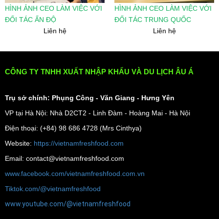
HÌNH ẢNH CEO LÀM VIỆC VỚI
HÌNH ẢNH CEO LÀM VIỆC VỚI
ĐỐI TÁC ẤN ĐỘ
ĐỐI TÁC TRUNG QUỐC
Liên hệ
Liên hệ
CÔNG TY TNHH XUẤT NHẬP KHẨU VÀ DU LỊCH ÂU Á
Trụ sở chính: Phụng Công - Văn Giang - Hưng Yên
VP tại Hà Nội: Nhà D2CT2 - Linh Đàm - Hoàng Mai - Hà Nội
Điện thoại: (+84) 98 686 4728 (Mrs Cinthya)
Website:
https://vietnamfreshfood.com
Email: contact@vietnamfreshfood.com
www.facebook.com/vietnamfreshfood.com.vn
Tiktok.com/@vietnamfreshfood
www.youtube.com/@vietnamfreshfood