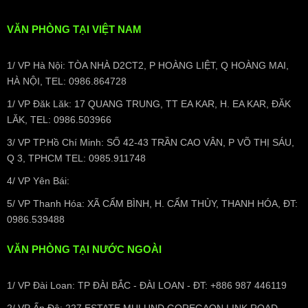
VĂN PHÒNG TẠI VIỆT NAM
1/ VP Hà Nội: TÒA NHÀ D2CT2, P HOÀNG LIỆT, Q HOÀNG MAI,
HÀ NỘI, TEL: 0986.864728
1/ VP Đăk Lăk: 17 QUANG TRUNG, TT EA KAR, H. EA KAR, ĐĂK
LĂK, TEL: 0986.503966
3/ VP TP.Hồ Chí Minh: SỐ 42-43 TRẦN CAO VÂN, P VÕ THỊ SÁU,
Q 3, TPHCM TEL: 0985.911748
4/ VP Yên Bái:
5/ VP Thanh Hóa: XÃ CẨM BÌNH, H. CẨM THỦY, THANH HÓA, ĐT:
0986.539488
VĂN PHÒNG TẠI NƯỚC NGOÀI
1/ VP Đài Loan: TP ĐÀI BẮC - ĐÀI LOAN - ĐT: +886 987 446119