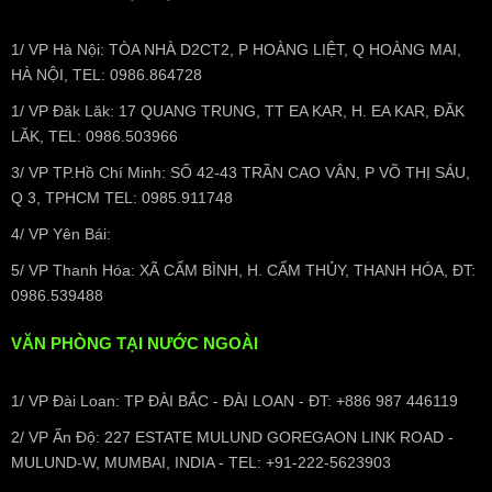
1/ VP Hà Nội: TÒA NHÀ D2CT2, P HOÀNG LIỆT, Q HOÀNG MAI,
HÀ NỘI, TEL: 0986.864728
1/ VP Đăk Lăk: 17 QUANG TRUNG, TT EA KAR, H. EA KAR, ĐĂK
LĂK, TEL: 0986.503966
3/ VP TP.Hồ Chí Minh: SỐ 42-43 TRẦN CAO VÂN, P VÕ THỊ SÁU,
Q 3, TPHCM TEL: 0985.911748
4/ VP Yên Bái:
5/ VP Thanh Hóa: XÃ CẨM BÌNH, H. CẨM THỦY, THANH HÓA, ĐT:
0986.539488
VĂN PHÒNG TẠI NƯỚC NGOÀI
1/ VP Đài Loan: TP ĐÀI BẮC - ĐÀI LOAN - ĐT: +886 987 446119
2/ VP Ấn Độ: 227 ESTATE MULUND GOREGAON LINK ROAD -
MULUND-W, MUMBAI, INDIA - TEL: +91-222-5623903